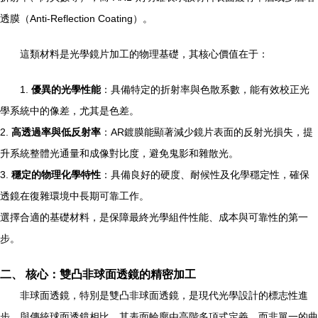
透膜（Anti-Reflection Coating）。
這類材料是光學鏡片加工的物理基礎，其核心價值在于：
1.
優異的光學性能
：具備特定的折射率與色散系數，能有效校正光
學系統中的像差，尤其是色差。
2.
高透過率與低反射率
：AR鍍膜能顯著減少鏡片表面的反射光損失，提
升系統整體光通量和成像對比度，避免鬼影和雜散光。
3.
穩定的物理化學特性
：具備良好的硬度、耐候性及化學穩定性，確保
透鏡在復雜環境中長期可靠工作。
選擇合適的基礎材料，是保障最終光學組件性能、成本與可靠性的第一
步。
二、 核心：雙凸非球面透鏡的精密加工
非球面透鏡，特別是雙凸非球面透鏡，是現代光學設計的標志性進
步。與傳統球面透鏡相比，其表面輪廓由高階多項式定義，而非單一的曲