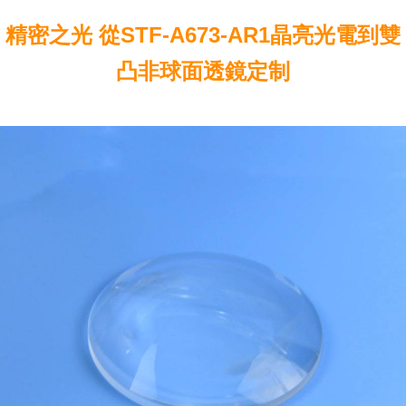
精密之光 從STF-A673-AR1晶亮光電到雙
凸非球面透鏡定制