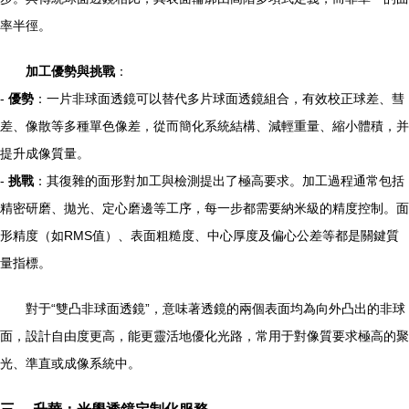
率半徑。
加工優勢與挑戰
：
-
優勢
：一片非球面透鏡可以替代多片球面透鏡組合，有效校正球差、彗
差、像散等多種單色像差，從而簡化系統結構、減輕重量、縮小體積，并
提升成像質量。
-
挑戰
：其復雜的面形對加工與檢測提出了極高要求。加工過程通常包括
精密研磨、拋光、定心磨邊等工序，每一步都需要納米級的精度控制。面
形精度（如RMS值）、表面粗糙度、中心厚度及偏心公差等都是關鍵質
量指標。
對于“雙凸非球面透鏡”，意味著透鏡的兩個表面均為向外凸出的非球
面，設計自由度更高，能更靈活地優化光路，常用于對像質要求極高的聚
光、準直或成像系統中。