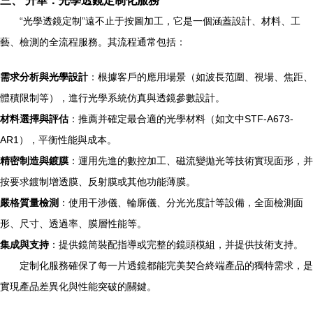
三、 升華：光學透鏡定制化服務
“光學透鏡定制”遠不止于按圖加工，它是一個涵蓋設計、材料、工
藝、檢測的全流程服務。其流程通常包括：
需求分析與光學設計
：根據客戶的應用場景（如波長范圍、視場、焦距、
體積限制等），進行光學系統仿真與透鏡參數設計。
材料選擇與評估
：推薦并確定最合適的光學材料（如文中STF-A673-
AR1），平衡性能與成本。
精密制造與鍍膜
：運用先進的數控加工、磁流變拋光等技術實現面形，并
按要求鍍制增透膜、反射膜或其他功能薄膜。
嚴格質量檢測
：使用干涉儀、輪廓儀、分光光度計等設備，全面檢測面
形、尺寸、透過率、膜層性能等。
集成與支持
：提供鏡筒裝配指導或完整的鏡頭模組，并提供技術支持。
定制化服務確保了每一片透鏡都能完美契合終端產品的獨特需求，是
實現產品差異化與性能突破的關鍵。