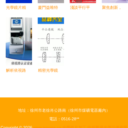
密光學組裝
光學鏡片精
廈門益唯特
淺談平行平
聚焦創新，
序章
密加工專家
光學 專業
晶、復曲面
引領未來
上海須進光
紅外截止濾
鏡、柱面鏡
解析莞鑫光
電科技解鎖
光片(IR-
與光學鏡頭
學鏡片加工
多元應用新
CUT)生產
在鏡片加工
的卓越之路
可能
與批發定制
中的協同應
用
解析依視路
精密光學鏡
鏡片加工費
片加工 從
從10元基礎
凸透鏡到定
加工到專業
制柱面鏡的
光學服務的
全方位解決
地址：徐州市老徐肖公路南（徐州市煤礦電器廠內）
價值
方案
電話：0516-28**
Copyright © 2026
www.jspoms.cn
光學鏡片加工
徐州華盛光學設備有限