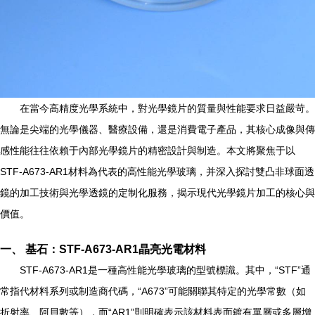
在當今高精度光學系統中，對光學鏡片的質量與性能要求日益嚴苛。
無論是尖端的光學儀器、醫療設備，還是消費電子產品，其核心成像與傳
感性能往往依賴于內部光學鏡片的精密設計與制造。本文將聚焦于以
STF-A673-AR1材料為代表的高性能光學玻璃，并深入探討雙凸非球面透
鏡的加工技術與光學透鏡的定制化服務，揭示現代光學鏡片加工的核心與
價值。
一、 基石：STF-A673-AR1晶亮光電材料
STF-A673-AR1是一種高性能光學玻璃的型號標識。其中，“STF”通
常指代材料系列或制造商代碼，“A673”可能關聯其特定的光學常數（如
折射率、阿貝數等），而“AR1”則明確表示該材料表面鍍有單層或多層增