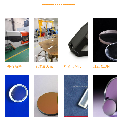
----------------
長春新區
全球最大光
拒絕反光，
江西低調小
凝聚璀
學望遠鏡
讓色彩鮮活
城 面積是
璨“之光” 賦
ELT關鍵部
——蒂森特
深圳十余
能光電產業
件就位 首
77mm CPL
倍，坐擁全
發展新高度
批18面六邊
偏振鏡使用
國最大光學
形鏡片抵
實測
鏡頭基地
達，開啟精