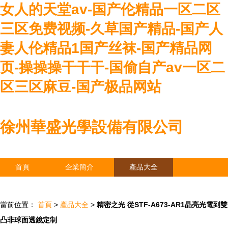
女人的天堂av-国产伦精品一区二区
三区免费视频-久草国产精品-国产人
妻人伦精品1国产丝袜-国产精品网
页-操操操干干干-国偷自产av一区二
区三区麻豆-国产极品网站
徐州華盛光學設備有限公司
首頁
企業簡介
產品大全
聯系我們
企業信息
訪客留言
當前位置：
首頁
>
產品大全
>
精密之光 從STF-A673-AR1晶亮光電到雙
凸非球面透鏡定制